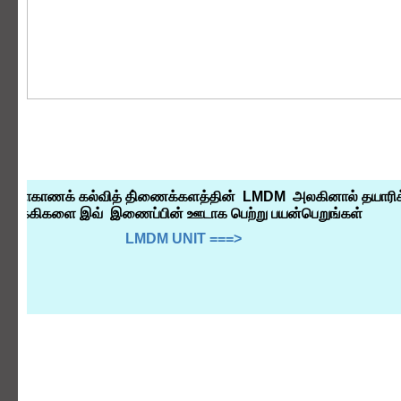
மாணவர்களே
! வட மாகாணக் கல்வித் தி்ணைக்களத்தின் LMDM அ
ஊக்கிகளை இவ் இணைப்பின் ஊடாக பெற்று பய
LMDM UNIT ===>