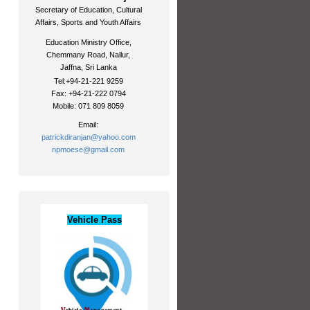
Secretary of Education, Cultural
Affairs, Sports and Youth Affairs
Education Ministry Office,
Chemmany Road, Nallur,
Jaffna, Sri Lanka
Tel:+94-21-221 9259
Fax: +94-21-222 0794
Mobile: 071 809 8059
Email:
patrickdiranjan@yahoo.com
npmoese@gmail.com
Vehicle Pass