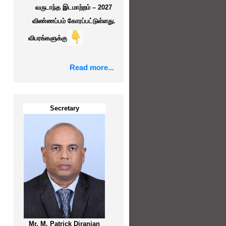
வருடாந்த இடமாற்றம் – 2027
விண்ணப்பம் கோரப்பட்டுள்ளது.
விபரங்களுக்கு
Read more...
விண்ணப்பப் படிவம்
இடமாற்றத்தை எதிர்பார்க்கும்
உத்தியோகத்தர்களால்
நிரப்பப்படல் வேண்டும் (I-B
Secretary
Form/02/Tr/CO/2027)
இடமாற்றத்தை பெற விரும்பாத
அனைத்து
உத்தியோகத்தர்களாலும்
நிரப்பப்படல் வேண்டும் (II -B
Form/02/Tr/CO/2027)
Mr. M. Patrick Diranjan