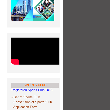
SPORTS CLUB
Registered Sports Club
2018
-
List of Sports Club
-
Constitution of Sports Club
-
Application Form