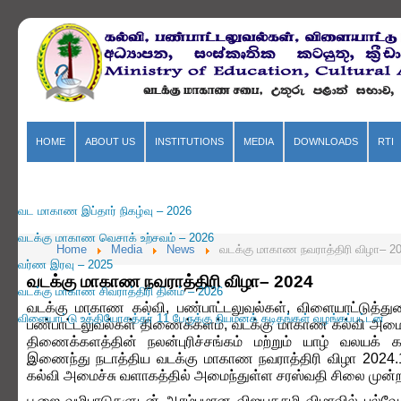
HOME
ABOUT US
INSTITUTIONS
MEDIA
DOWNLOADS
RTI
வட மாகாண இப்தார் நிகழ்வு – 2026
வடக்கு மாகாண வெசாக் உற்சவம் – 2026
Home
Media
News
வடக்கு மாகாண நவராத்திரி விழா– 2
வர்ண இரவு – 2025
வடக்கு மாகாண நவராத்திரி விழா– 2024
வடக்கு மாகாண சிவராத்திரி தினம் – 2026
வடக்கு மாகாண கல்வி, பண்பாட்டலுவல்கள், விளையாட்டுத்த
விளையாட்டு உத்தியோகத்தர் 11 பேருக்கு நியமனக் கடிதங்கள் வழங்கப்பட்டன
பண்பாட்டலுவல்கள் திணைக்களம், வடக்கு மாகாண கல்வி அமைச்ச
திணைக்களத்தின் நலன்புரிச்சங்கம் மற்றும் யாழ் வலயக் 
இணைந்து நடாத்திய வடக்கு மாகாண நவராத்திரி விழா 2024
கல்வி அமைச்சு வளாகத்தில் அமைந்துள்ள சரஸ்வதி சிலை முன்ற
பூஜை வழிபாடுகளுடன் ஆரம்பமான விஜயதசமி விழாவில் பல்வேறு